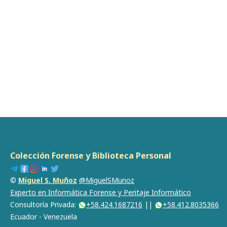
Colección Forense y Biblioteca Personal
©
Miguel S. Muñoz
@MiguelSMunoz
Experto en Informática Forense y Peritaje Informático
Consultoría Privada:
+58.424.1687216
||
+58.412.8035366
Ecuador - Venezuela