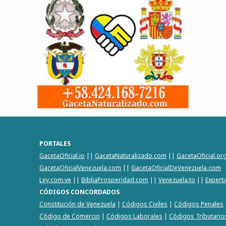
PORTALES
GacetaOficial.io
||
GacetaNaturalizado.com
||
GacetaOficial.or
GacetaOficialVenezuela.com
||
GacetaOficialDeVenezuela.com
Ley.com.ve
||
BibliaProsperidad.com
||
Venezuela.to
||
Expert
CÓDIGOS CONCORDADOS
Constitución de Venezuela
|
Códigos Civiles
|
Códigos Penales
Código de Comercio
|
Códigos Laborales
|
Códigos Tributario