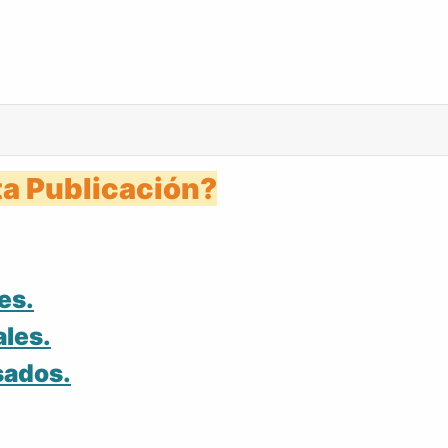
a Publicación?
es.
ales.
sados.