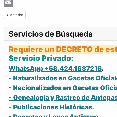
Copy
Link
Email
Artículo anterior: 1953-04-30 Gaceta Oficial Venezuela #376
Anterior
Servicios de Búsqueda
Requiere un DECRETO de est
Servicio Privado:
WhatsApp +58.424.1687216
.
- Naturalizados en Gacetas Oficial
- Nacionalizados en Gacetas Ofici
- Genealogía y Rastreo de Antepa
- Publicaciones Históricas.
- Decretos y Leyes Antiguas.