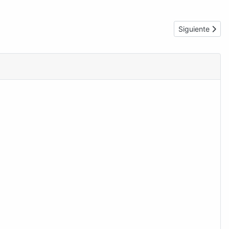
Artículo sigui
Siguiente