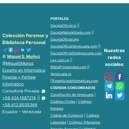
PORTALES
GacetaOficial.io
||
GacetaNaturalizado.com
||
Colección Forense y
GacetaOficial.org
Biblioteca Personal
GacetaOficialVenezuela.com
||
Nuestras
GacetaOficialDeVenezuela.com
©
Miguel S. Muñoz
redes
Ley.com.ve
||
@MiguelSMunoz
sociales
BibliaProsperidad.com
||
Experto en Informática
Venezuela.to
Forense y Peritaje
||
ExperticiasInformaticas.com
Informático
CÓDIGOS CONCORDADOS
Consultoría Privada:
Constitución de Venezuela
|
+58.424.1687216
||
Códigos Civiles
|
Códigos
+58.412.8035366
Penales
Ecuador - Venezuela
Código de Comercio
|
Códigos
Laborales
|
Códigos Tributarios