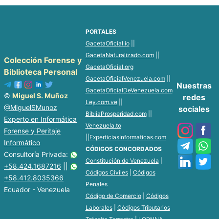
PORTALES
GacetaOficial.io
||
GacetaNaturalizado.com
||
Colección Forense y
GacetaOficial.org
Biblioteca Personal
GacetaOficialVenezuela.com
||
Nuestras
GacetaOficialDeVenezuela.com
©
Miguel S. Muñoz
redes
Ley.com.ve
||
@MiguelSMunoz
sociales
BibliaProsperidad.com
||
Experto en Informática
Venezuela.to
Forense y Peritaje
||
ExperticiasInformaticas.com
Informático
CÓDIGOS CONCORDADOS
Consultoría Privada:
Constitución de Venezuela
|
+58.424.1687216
||
Códigos Civiles
|
Códigos
+58.412.8035366
Penales
Ecuador - Venezuela
Código de Comercio
|
Códigos
Laborales
|
Códigos Tributarios