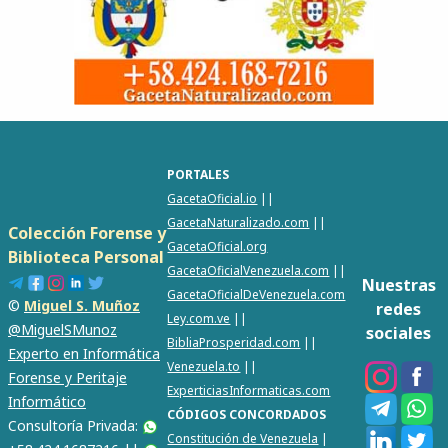
PORTALES
GacetaOficial.io
||
GacetaNaturalizado.com
||
Colección Forense y
GacetaOficial.org
Biblioteca Personal
GacetaOficialVenezuela.com
||
Nuestras
GacetaOficialDeVenezuela.com
©
Miguel S. Muñoz
redes
Ley.com.ve
||
@MiguelSMunoz
sociales
BibliaProsperidad.com
||
Experto en Informática
Venezuela.to
||
Forense y Peritaje
ExperticiasInformaticas.com
Informático
CÓDIGOS CONCORDADOS
Consultoría Privada:
Constitución de Venezuela
|