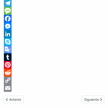
WhatsApp
Telegram
Message
Facebook
Messenger
LinkedIn
Skype
Google
Translate
Tumblr
Pinterest
Reddit
Copy
Link
Email
Artículo anterior: 2000-01-21 Gaceta Oficial Venezuela #36875
Artículo sigui
Anterior
Siguiente