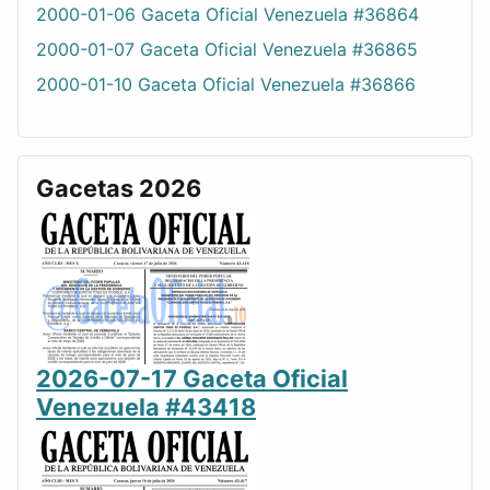
2000-01-06 Gaceta Oficial Venezuela #36864
2000-01-07 Gaceta Oficial Venezuela #36865
2000-01-10 Gaceta Oficial Venezuela #36866
Gacetas 2026
2026-07-17 Gaceta Oficial
Venezuela #43418