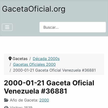
GacetaOficial.org
Buscar
Gacetas
Década 2000s
Gacetas Oficiales 2000
2000-01-21 Gaceta Oficial Venezuela #36881
2000-01-21 Gaceta Oficial
Venezuela #36881
Año de Gaceta:
2000
Visitas: 1519