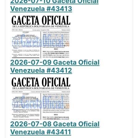
2026-07-10 Gaceta Oficial
Venezuela #43413
2026-07-09 Gaceta Oficial
Venezuela #43412
2026-07-08 Gaceta Oficial
Venezuela #43411