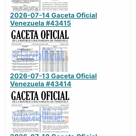
2026-07-14 Gaceta Oficial
Venezuela #43415
2026-07-13 Gaceta Oficial
Venezuela #43414