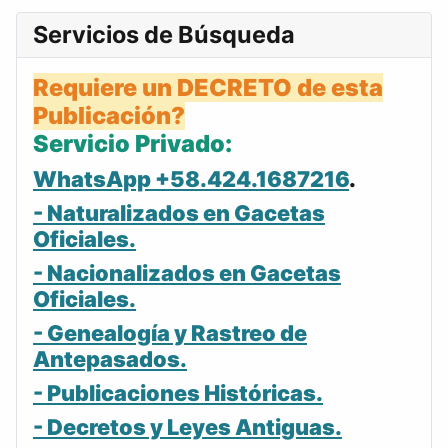
Servicios de Búsqueda
Requiere un DECRETO de esta
Publicación?
Servicio Privado:
WhatsApp +58.424.1687216
.
- Naturalizados en Gacetas
Oficiales.
- Nacionalizados en Gacetas
Oficiales.
- Genealogía y Rastreo de
Antepasados.
- Publicaciones Históricas.
- Decretos y Leyes Antiguas.