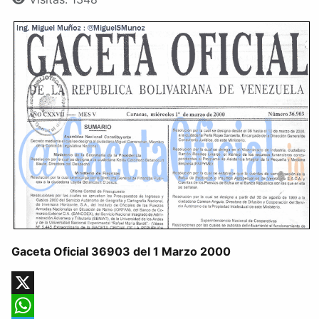
Gaceta Oficial 36903 del 1 Marzo 2000
X