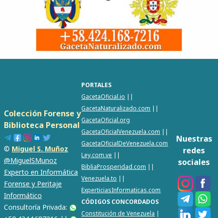
PORTALES
GacetaOficial.io
||
GacetaNaturalizado.com
||
Colección Forense y
GacetaOficial.org
Biblioteca Personal
GacetaOficialVenezuela.com
||
Nuestras
GacetaOficialDeVenezuela.com
©
Miguel S. Muñoz
redes
Ley.com.ve
||
@MiguelSMunoz
sociales
BibliaProsperidad.com
||
Experto en Informática
Venezuela.to
||
Forense y Peritaje
ExperticiasInformaticas.com
Informático
CÓDIGOS CONCORDADOS
Consultoría Privada:
Constitución de Venezuela
|