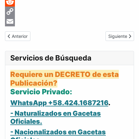
Pinterest
Reddit
Copy
Link
Email
Artículo anterior: 2009-12-11 Gaceta Oficial Venezuela #39326
Artículo sigui
Anterior
Siguiente
Servicios de Búsqueda
Requiere un DECRETO de esta
Publicación?
Servicio Privado:
WhatsApp +58.424.1687216
.
- Naturalizados en Gacetas
Oficiales.
- Nacionalizados en Gacetas