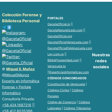
Colección Forense y
PORTALES
Biblioteca Personal
GacetaOficial.io
||
GacetaNaturalizado.com
||
GacetaOficial.org
GacetaOficialVenezuela.com
||
GacetaOficialDeVenezuela.com
Ley.com.ve
||
Nuestras
BibliaProsperidad.com
||
redes
Venezuela.to
sociales
©
Miguel S. Muñoz
||
ExperticiasInformaticas.com
@MiguelSMunoz
CÓDIGOS CONCORDADOS
Experto en Informática
Constitución de Venezuela
|
Forense y Peritaje
Códigos Civiles
|
Códigos
Informático
Penales
Consultoría Privada:
Código de Comercio
|
Códigos
+58.424.1687216
||
Laborales
|
Códigos Tributarios
+58.412.8035366