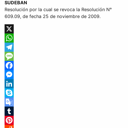
SUDEBAN
Resolución por la cual se revoca la Resolución N°
609.09, de fecha 25 de noviembre de 2009.
X
WhatsApp
Telegram
Message
Facebook
Messenger
LinkedIn
Skype
Google
Translate
Tumblr