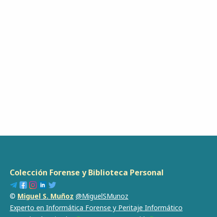
Colección Forense y Biblioteca Personal
©
Miguel S. Muñoz
@MiguelSMunoz
Experto en Informática Forense y Peritaje Informático