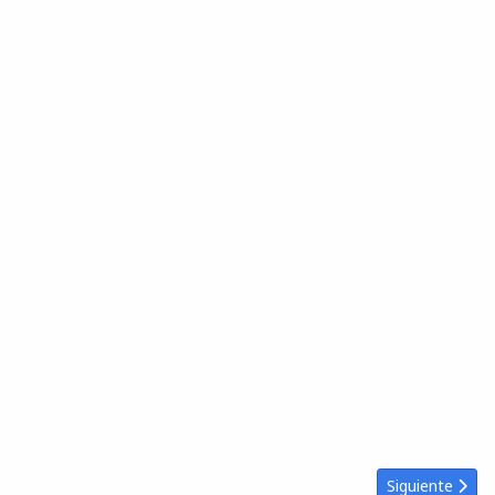
Artículo sigui
Siguiente