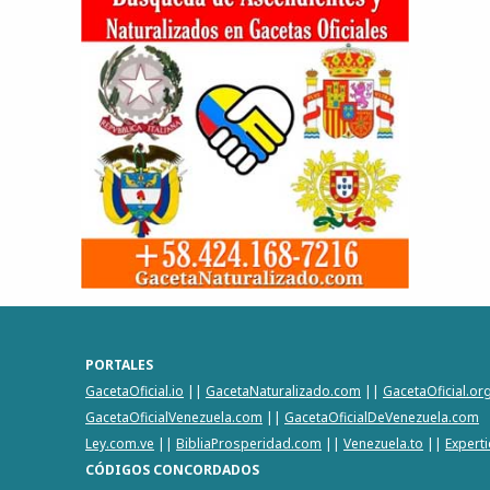
PORTALES
GacetaOficial.io
||
GacetaNaturalizado.com
||
GacetaOficial.or
GacetaOficialVenezuela.com
||
GacetaOficialDeVenezuela.com
Ley.com.ve
||
BibliaProsperidad.com
||
Venezuela.to
||
Expert
CÓDIGOS CONCORDADOS