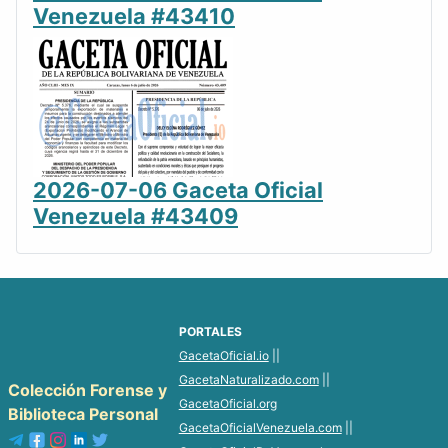
Venezuela #43410
2026-07-06 Gaceta Oficial
Venezuela #43409
PORTALES
GacetaOficial.io
||
GacetaNaturalizado.com
||
Colección Forense y
GacetaOficial.org
Biblioteca Personal
GacetaOficialVenezuela.com
||