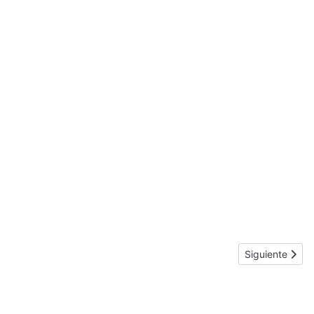
Artículo sigui
Siguiente