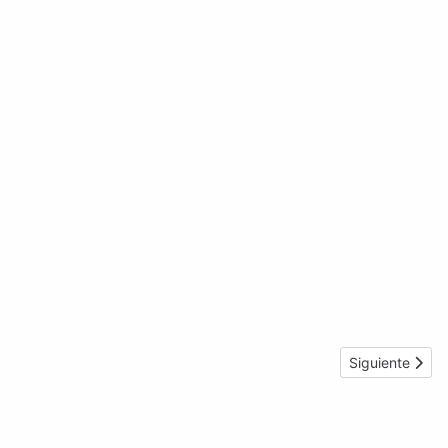
Artículo sigui
Siguiente