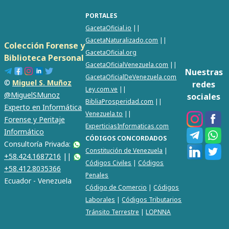
PORTALES
GacetaOficial.io
||
GacetaNaturalizado.com
||
Colección Forense y
GacetaOficial.org
Biblioteca Personal
GacetaOficialVenezuela.com
||
Nuestras
GacetaOficialDeVenezuela.com
©
Miguel S. Muñoz
redes
Ley.com.ve
||
@MiguelSMunoz
sociales
BibliaProsperidad.com
||
Experto en Informática
Venezuela.to
||
Forense y Peritaje
ExperticiasInformaticas.com
Informático
CÓDIGOS CONCORDADOS
Consultoría Privada:
Constitución de Venezuela
|
+58.424.1687216
||
Códigos Civiles
|
Códigos
+58.412.8035366
Penales
Ecuador - Venezuela
Código de Comercio
|
Códigos
Laborales
|
Códigos Tributarios
Tránsito Terrestre
|
LOPNNA