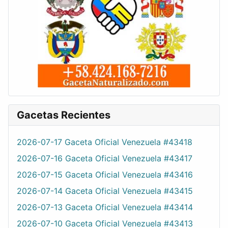
Gacetas Recientes
2026-07-17 Gaceta Oficial Venezuela #43418
2026-07-16 Gaceta Oficial Venezuela #43417
2026-07-15 Gaceta Oficial Venezuela #43416
2026-07-14 Gaceta Oficial Venezuela #43415
2026-07-13 Gaceta Oficial Venezuela #43414
2026-07-10 Gaceta Oficial Venezuela #43413