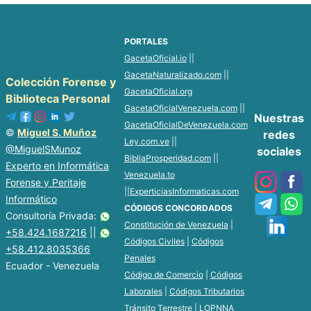
PORTALES
GacetaOficial.io
||
GacetaNaturalizado.com
||
Colección Forense y
GacetaOficial.org
Biblioteca Personal
GacetaOficialVenezuela.com
||
Nuestras
GacetaOficialDeVenezuela.com
©
Miguel S. Muñoz
redes
Ley.com.ve
||
@MiguelSMunoz
sociales
BibliaProsperidad.com
||
Experto en Informática
Venezuela.to
Forense y Peritaje
||
ExperticiasInformaticas.com
Informático
CÓDIGOS CONCORDADOS
Consultoría Privada:
Constitución de Venezuela
|
+58.424.1687216
||
Códigos Civiles
|
Códigos
+58.412.8035366
Penales
Ecuador - Venezuela
Código de Comercio
|
Códigos
Laborales
|
Códigos Tributarios
Tránsito Terrestre
|
LOPNNA