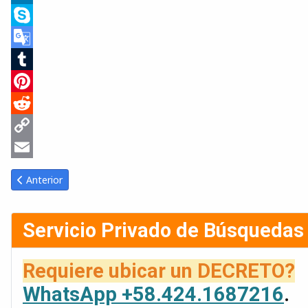
LinkedIn
Skype
Google
Translate
Tumblr
Pinterest
Reddit
Copy
Link
Email
Artículo anterior: 2026-01-12 Gaceta Oficial Venezuela #43293
Anterior
Servicio Privado de Búsquedas
Requiere ubicar un DECRETO?
WhatsApp +58.424.1687216
.