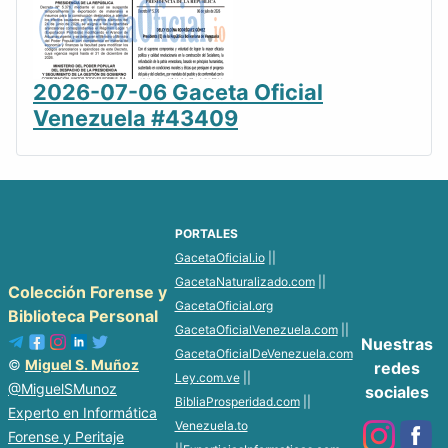
2026-07-06 Gaceta Oficial
Venezuela #43409
PORTALES
GacetaOficial.io
||
GacetaNaturalizado.com
||
Colección Forense y
GacetaOficial.org
Biblioteca Personal
GacetaOficialVenezuela.com
||
Nuestras
GacetaOficialDeVenezuela.com
©
Miguel S. Muñoz
redes
Ley.com.ve
||
@MiguelSMunoz
sociales
BibliaProsperidad.com
||
Experto en Informática
Venezuela.to
Forense y Peritaje