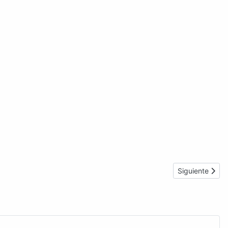
Artículo sigui
Siguiente