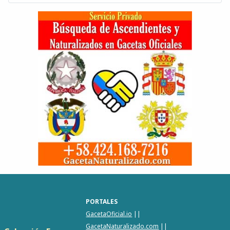
PORTALES
GacetaOficial.io
||
GacetaNaturalizado.com
||