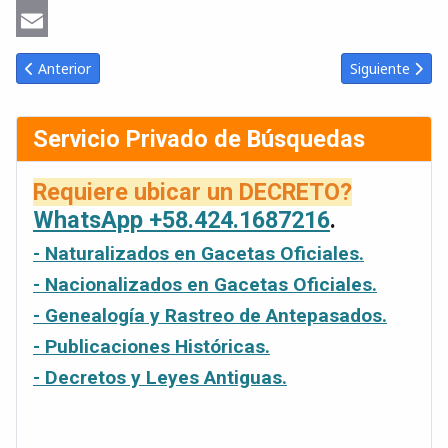
Copy
Link
Email
Artículo anterior: 2026-06-15 Gaceta Oficial Venezuela #7033
Artículo sigui
Anterior
Siguiente
Servicio Privado de Búsquedas
Requiere ubicar un DECRETO?
WhatsApp +58.424.1687216
.
- Naturalizados en Gacetas Oficiales.
- Nacionalizados en Gacetas Oficiales.
- Genealogía y Rastreo de Antepasados.
- Publicaciones Históricas.
- Decretos y Leyes Antiguas.