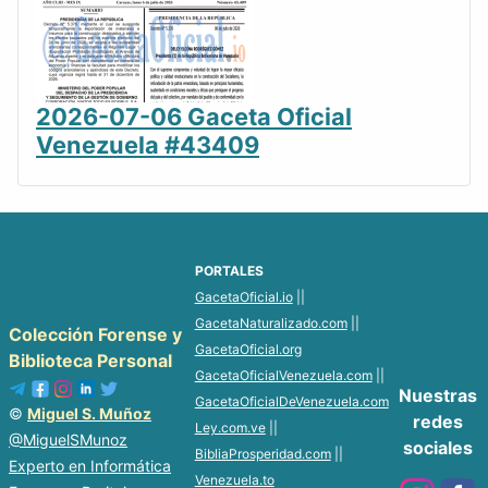
2026-07-06 Gaceta Oficial
Venezuela #43409
PORTALES
GacetaOficial.io
||
GacetaNaturalizado.com
||
Colección Forense y
GacetaOficial.org
Biblioteca Personal
GacetaOficialVenezuela.com
||
Nuestras
GacetaOficialDeVenezuela.com
©
Miguel S. Muñoz
redes
Ley.com.ve
||
@MiguelSMunoz
sociales
BibliaProsperidad.com
||
Experto en Informática
Venezuela.to