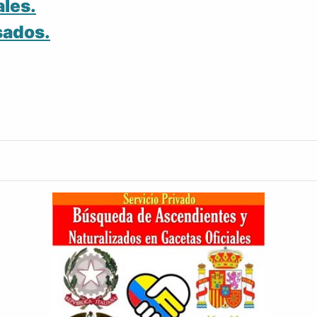
ales.
sados.