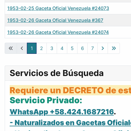
1953-02-25 Gaceta Oficial Venezuela #24073
1953-02-26 Gaceta Oficial Venezuela #367
1953-02-26 Gaceta Oficial Venezuela #24074
Gacetas
1
2
3
4
5
6
7
Servicios de Búsqueda
Requiere un DECRETO de est
Servicio Privado:
WhatsApp +58.424.1687216
.
- Naturalizados en Gacetas Oficial