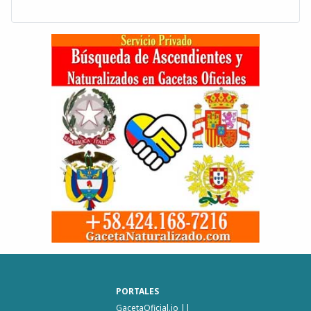
PORTALES
GacetaOficial.io
||