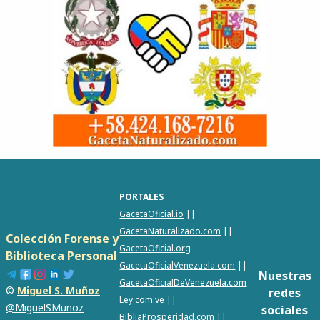
PORTALES
GacetaOficial.io
||
GacetaNaturalizado.com
||
Colección Forense y
GacetaOficial.org
Biblioteca Personal
GacetaOficialVenezuela.com
||
Nuestras
GacetaOficialDeVenezuela.com
©
Miguel S. Muñoz
redes
Ley.com.ve
||
@MiguelSMunoz
sociales
BibliaProsperidad.com
||